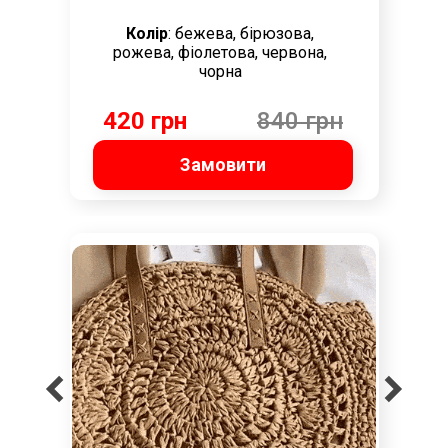
Колір
: бежева, бірюзова,
рожева, фіолетова, червона,
чорна
420 грн
840 грн
Замовити