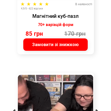
В наявності
4,9/5 - 622 відгуки
Магнітний куб-пазл
70+ варіацій форм
85 грн
170 грн
Замовити зі знижкою