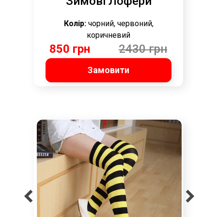
Зимові Лофери
Колір:
чорний, червоний,
коричневий
850 грн
2430 грн
Замовити