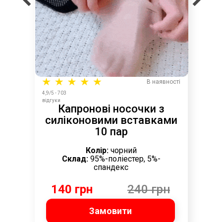
В наявності
4,9/5 - 703
відгуки
Капронові носочки з
силіконовими вставками
10 пар
Колір:
чорний
Склад:
95%-поліестер, 5%-
спандекс
140 грн
240 грн
Замовити