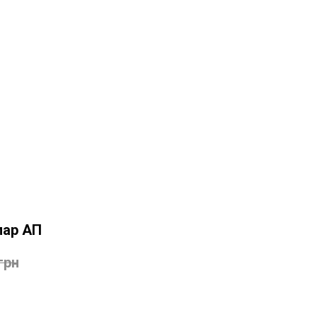
пар АП
грн