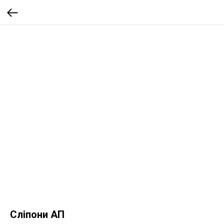
Сліпони АП