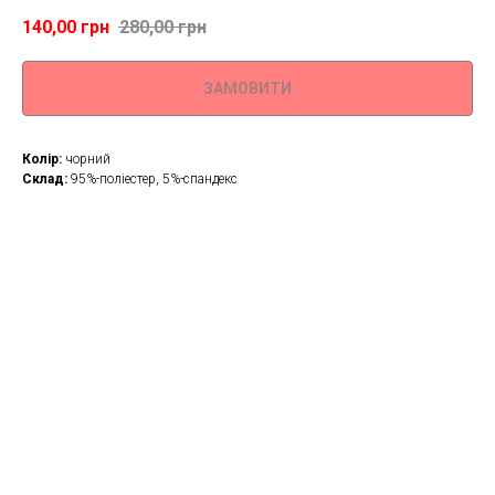
140,00
грн
280,00
грн
ЗАМОВИТИ
Колір:
чорний
Склад:
95%-поліестер, 5%-спандекс