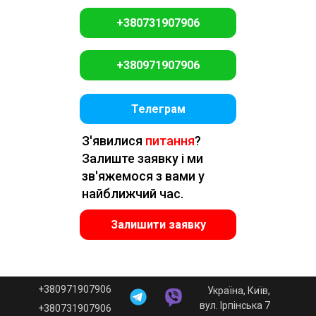
+380731907906
+380971907906
Телеграм
З'явилися
питання
?
Залиште заявку і ми
зв'яжемося з вами у
найближчий час.
Залишити заявку
+380971907906
Україна, Київ,
вул. Ірпінська 7
+380731907906