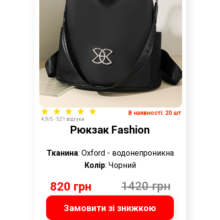
В наявності: 20 шт
4,9/5 - 521 відгуки
Рюкзак Fashion
Тканина
: Oxford - водонепроникна
Колір
: Чорний
1420 грн
820 грн
Замовити зі знижкою