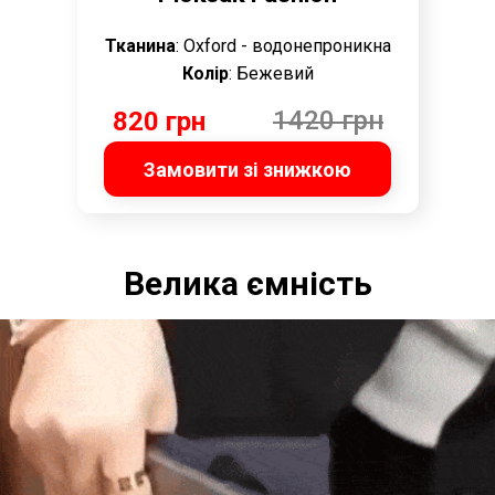
Тканина
: Oxford - водонепроникна
Колір
: Бежевий
1420 грн
820 грн
Замовити зі знижкою
Велика ємність