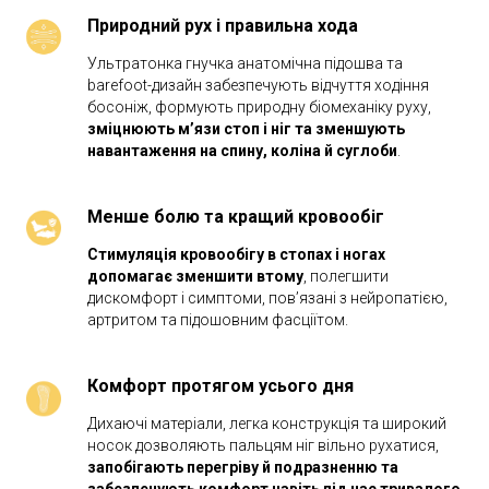
Природний рух і правильна хода
Ультратонка гнучка анатомічна підошва та
barefoot-дизайн забезпечують відчуття ходіння
босоніж, формують природну біомеханіку руху,
зміцнюють м’язи стоп і ніг та зменшують
навантаження на спину, коліна й суглоби
.
Менше болю та кращий кровообіг
Стимуляція кровообігу в стопах і ногах
допомагає зменшити втому
, полегшити
дискомфорт і симптоми, пов’язані з нейропатією,
артритом та підошовним фасціїтом.
Комфорт протягом усього дня
Дихаючі матеріали, легка конструкція та широкий
носок дозволяють пальцям ніг вільно рухатися,
запобігають перегріву й подразненню та
забезпечують комфорт навіть під час тривалого