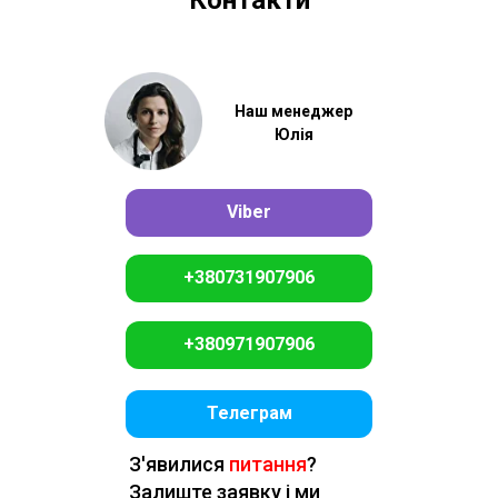
Наш менеджер
Юлія
Viber
+380731907906
+380971907906
Телеграм
З'явилися
питання
?
Залиште заявку і ми