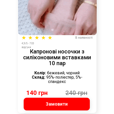
В наявності
4,9/5 - 703
відгуки
Капронові носочки з
силіконовими вставками
10 пар
Колір:
бежевий, чорний
Склад:
95%-поліестер, 5%-
спандекс
140 грн
240 грн
Замовити