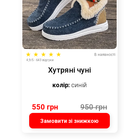
В наявності
4,9/5 - 643 відгуки
Хутряні чуні
колір:
синій
550 грн
950 грн
Замовити зі знижкою