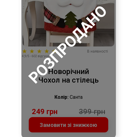
РОЗПРОДАНО
В наявності
4,9/5 - 602 відгуки
Новорічний
Чохол на стілець
Колір:
Санта
249 грн
399 грн
Замовити зі знижкою