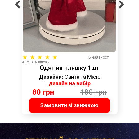
В наявності
4,9/5 - 602 відгуки
Одяг на пляшку 1шт
Дизайни:
Санта та Місіс
дизайн на вибір
80 грн
180 грн
Замовити зі знижкою