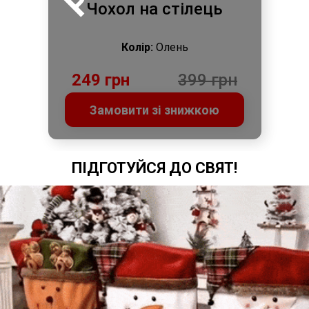
Чохол на стілець
Колір:
Олень
249 грн
399 грн
Замовити зі знижкою
ПІДГОТУЙСЯ ДО СВЯТ!